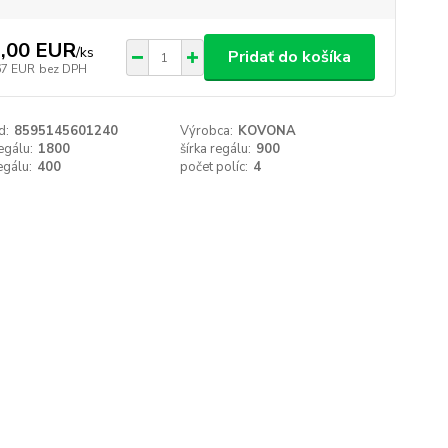
,00 EUR
/
ks
Pridať do košíka
67 EUR
bez DPH
d:
8595145601240
Výrobca:
KOVONA
egálu:
1800
šírka regálu:
900
egálu:
400
počet políc:
4