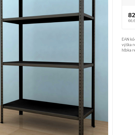
82
66,
EAN kó
výška r
hľbka r