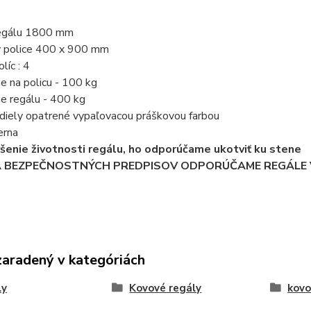
regálu 1800 mm
y police 400 x 900 mm
líc : 4
ie na policu - 100 kg
ie regálu - 400 kg
 diely opatrené vypaľovacou práškovou farbou
ierna
ýšenie životnosti regálu, ho odporúčame ukotviť ku stene
A BEZPEČNOSTNÝCH PREDPISOV ODPORÚČAME REGÁLE V
zaradený v kategóriách
ly
Kovové regály
kovo