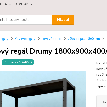
ÁDCA
KONTAKTY
Hľadať
egály
Kovové regály
kovové police
výška regálu 1800 mm
vý regál Drumy 1800x900x400/4,
Doprava ZADARMO
Regál 
kovové
regál 
životn
špajze,
Dos