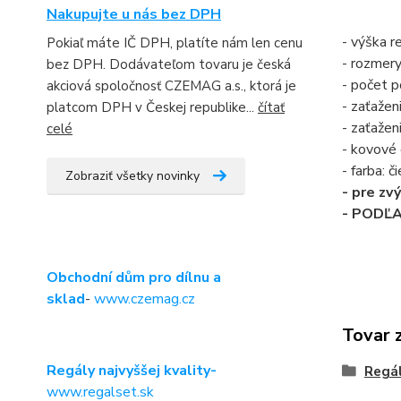
Nakupujte u nás bez DPH
- výška 
Pokiaľ máte IČ DPH, platíte nám len cenu
- rozmer
bez DPH. Dodávateľom tovaru je česká
- počet po
akciová spoločnosť CZEMAG a.s., ktorá je
- zaťažen
platcom DPH v Českej republike...
čítať
- zaťažen
celé
- kovové
- farba: č
Zobraziť všetky novinky
- pre zv
- PODĽ
Obchodní dům pro dílnu a
sklad
-
www.czemag.cz
Tovar 
Regály najvyššej kvality-
Regá
www.regalset.sk