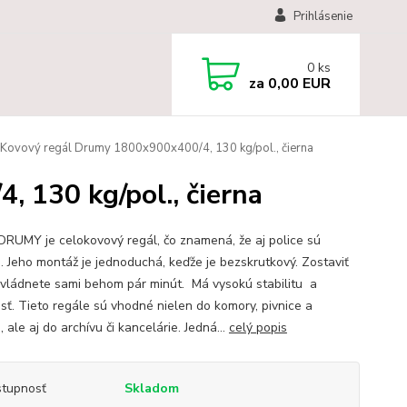
Prihlásenie
0
ks
za
0,00 EUR
Kovový regál Drumy 1800x900x400/4, 130 kg/pol., čierna
 130 kg/pol., čierna
DRUMY je celokovový regál, čo znamená, že aj police sú
. Jeho montáž je jednoduchá, keďže je bezskrutkový. Zostaviť
zvládnete sami behom pár minút. Má vysokú stabilitu a
osť. Tieto regále sú vhodné nielen do komory, pivnice a
 ale aj do archívu či kancelárie. Jedná...
celý popis
tupnosť
Skladom