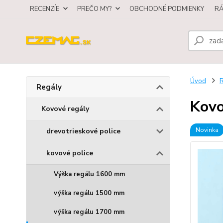
RECENZÍE
PREČO MY?
OBCHODNÉ PODMIENKY
R
Úvod
R
Regály
Kovo
Kovové regály
Novinka
drevotrieskové police
kovové police
Výška regálu 1600 mm
výška regálu 1500 mm
výška regálu 1700 mm