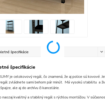
etné špecifikácie
tné špecifikácie
MY je celokovový regál, čo znamená, že aj police sú kovové. Je
regál zvládnete sami behom pár minút. Má vysokú stabilitu a ži
špajze, ale aj do archívu či kancelárie.
o naozaj kvalitný a stabilný regál s rýchlou montážou. V súčasnos