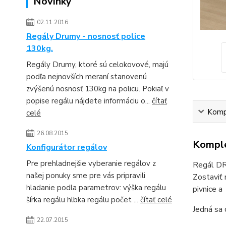
Novinky
02.11.2016
Regály Drumy - nosnosť police
130kg.
Regály Drumy, ktoré sú celokovové, majú
podľa nejnovších meraní stanovenú
zvýšenú nosnosť 130kg na policu. Pokiaľ v
popise regálu nájdete informáciu o...
čítať
Kompl
celé
26.08.2015
Komple
Konfigurátor regálov
Pre prehladnejšie vyberanie regálov z
Regál DRU
našej ponuky sme pre vás pripravili
Zostaviť 
hladanie podla parametrov: výška regálu
pivnice a 
šírka regálu hlbka regálu počet ...
čítať celé
Jedná sa 
22.07.2015