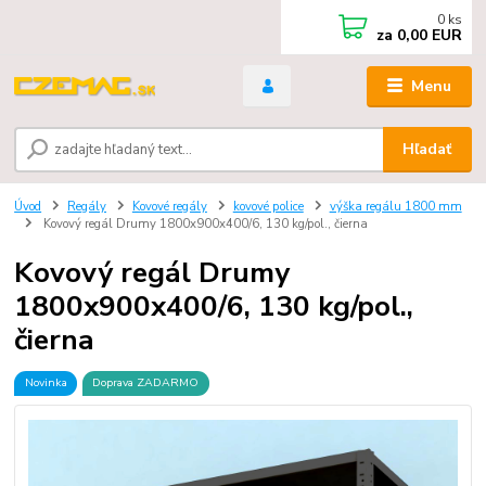
0
ks
za
0,00 EUR
Menu
Hľadať
Úvod
Regály
Kovové regály
kovové police
výška regálu 1800 mm
Kovový regál Drumy 1800x900x400/6, 130 kg/pol., čierna
Kovový regál Drumy
1800x900x400/6, 130 kg/pol.,
čierna
Novinka
Doprava ZADARMO