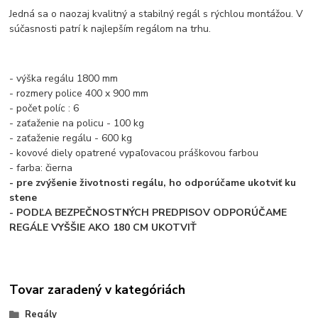
Jedná sa o naozaj kvalitný a stabilný regál s rýchlou montážou. V
súčasnosti patrí k najlepším regálom na trhu.
- výška regálu 1800 mm
- rozmery police 400 x 900 mm
- počet políc : 6
- zaťaženie na policu - 100 kg
- zaťaženie regálu - 600 kg
- kovové diely opatrené vypaľovacou práškovou farbou
- farba: čierna
- pre zvýšenie životnosti regálu, ho odporúčame ukotviť ku
stene
- PODĽA BEZPEČNOSTNÝCH PREDPISOV ODPORÚČAME
REGÁLE VYŠŠIE AKO 180 CM UKOTVIŤ
Tovar zaradený v kategóriách
Regály