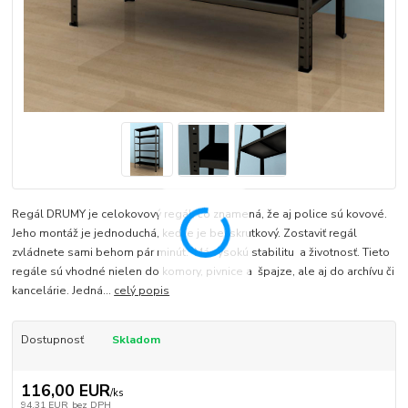
Regál DRUMY je celokovový regál, čo znamená, že aj police sú kovové.
Jeho montáž je jednoduchá, keďže je bezskrutkový. Zostaviť regál
zvládnete sami behom pár minút. Má vysokú stabilitu a životnosť. Tieto
regále sú vhodné nielen do komory, pivnice a špajze, ale aj do archívu či
kancelárie. Jedná...
celý popis
Dostupnosť
Skladom
116,00 EUR
/
ks
94,31 EUR
bez DPH