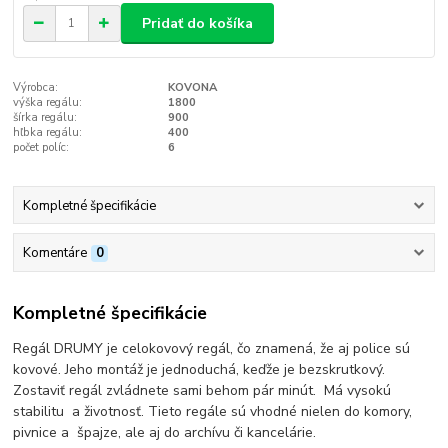
Pridať do košíka
Výrobca:
KOVONA
výška regálu:
1800
šírka regálu:
900
hľbka regálu:
400
počet políc:
6
Kompletné špecifikácie
Komentáre
0
Kompletné špecifikácie
Regál DRUMY je celokovový regál, čo znamená, že aj police sú
kovové. Jeho montáž je jednoduchá, keďže je bezskrutkový.
Zostaviť regál zvládnete sami behom pár minút. Má vysokú
stabilitu a životnosť. Tieto regále sú vhodné nielen do komory,
pivnice a špajze, ale aj do archívu či kancelárie.