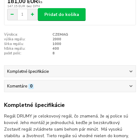
181,00 EUR
/
ks
147,15 EUR
bez DPH
Pridať do košíka
Výrobca:
CZEMAG
výška regálu:
2000
šírka regálu:
1000
hľbka regálu:
400
počet políc:
8
Kompletné špecifikácie
Komentáre
0
Kompletné špecifikácie
Regál DRUMY je celokovový regál, čo znamená, že aj police sú
kovové. Jeho montáž je jednoduchá, keďže je bezskrutkový.
Zostaviť regál zvládnete sami behom pár minút. Má vysokú
stabilitu a životnosť. Tieto regále sú vhodné nielen do komory,