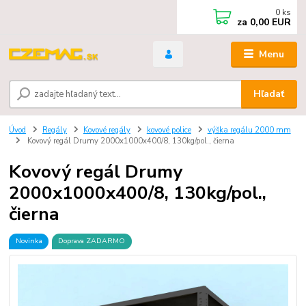
0
ks
za
0,00 EUR
Menu
Hľadať
Úvod
Regály
Kovové regály
kovové police
výška regálu 2000 mm
Kovový regál Drumy 2000x1000x400/8, 130kg/pol., čierna
Kovový regál Drumy
2000x1000x400/8, 130kg/pol.,
čierna
Novinka
Doprava ZADARMO