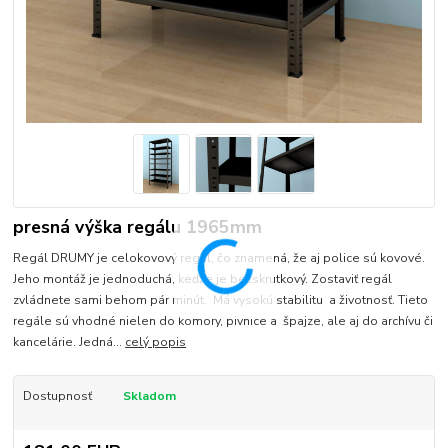
presná výška regálu 1965mm
Regál DRUMY je celokovový regál, čo znamená, že aj police sú kovové.
Jeho montáž je jednoduchá, keďže je bezskrutkový. Zostaviť regál
zvládnete sami behom pár minút. Má vysokú stabilitu a životnosť. Tieto
regále sú vhodné nielen do komory, pivnice a špajze, ale aj do archívu či
kancelárie. Jedná...
celý popis
Dostupnosť
Skladom