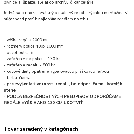
pivnice a špajze, ale aj do archívu či kancelárie.
Jedná sa o naozaj kvalitný a stabilný regál s rýchlou montážou. V
súčasnosti patrí k najlepším regálom na trhu.
- výška regálu 2000 mm
- rozmery police 400x 1000 mm
- počet políc : 8
- zaťaženie na policu - 130 kg
- zaťaženie regálu - 800 kg
- kovové diely opatrené vypaľovacou práškovou farbou
- farba: čierna
- pre zvýšenie životnosti regálu, ho odporúčame ukotviť ku
stene
- PODĽA BEZPEČNOSTNÝCH PREDPISOV ODPORÚČAME
REGÁLE VYŠŠIE AKO 180 CM UKOTVIŤ
Tovar zaradený v kategóriách