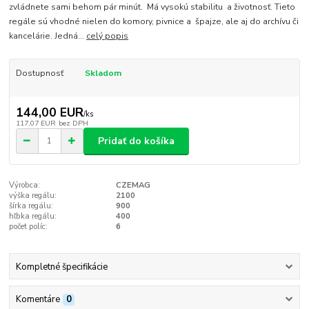
zvládnete sami behom pár minút. Má vysokú stabilitu a životnosť. Tieto
regále sú vhodné nielen do komory, pivnice a špajze, ale aj do archívu či
kancelárie. Jedná...
celý popis
Dostupnosť
Skladom
144,00 EUR
/
ks
117,07 EUR
bez DPH
Pridať do košíka
Výrobca:
CZEMAG
výška regálu:
2100
šírka regálu:
900
hľbka regálu:
400
počet políc:
6
Kompletné špecifikácie
Komentáre
0