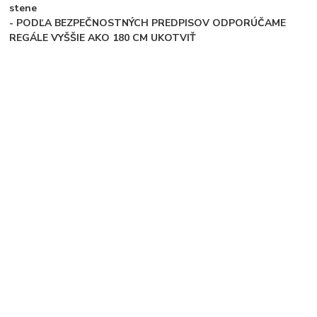
stene
- PODĽA BEZPEČNOSTNÝCH PREDPISOV ODPORÚČAME
REGÁLE VYŠŠIE AKO 180 CM UKOTVIŤ
Tovar zaradený v kategóriách
Regály
Kovové regály
kovové police
výška regálu 2100 mm
Vytvorené na
Eshop-rychlo.sk