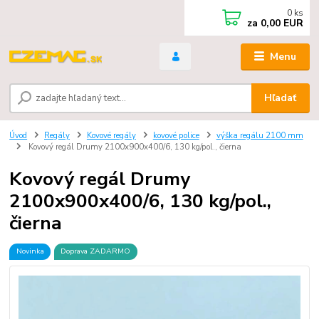
0
ks
za
0,00 EUR
Menu
Hľadať
Úvod
Regály
Kovové regály
kovové police
výška regálu 2100 mm
Kovový regál Drumy 2100x900x400/6, 130 kg/pol., čierna
Kovový regál Drumy
2100x900x400/6, 130 kg/pol.,
čierna
Novinka
Doprava ZADARMO