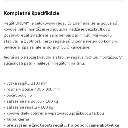
Kompletné špecifikácie
Regál DRUMY je celokovový regál, čo znamená, že aj police sú
kovové. Jeho montáž je jednoduchá, keďže je bezskrutkový.
Zostaviť regál zvládnete sami behom pár minút. Má vysokú
stabilitu a životnosť. Tieto regále sú vhodné nielen do komory,
pivnice a špajze, ale aj do archívu či kancelárie.
Jedná sa o naozaj kvalitný a stabilný regál s rýchlou montážou. V
súčasnosti patrí k najlepším regálom na trhu.
- výška regálu 2100 mm
- rozmery police 400 x 900 mm
- počet políc : 6
- zaťaženie na policu - 100 kg
- zaťaženie regálu - 600 kg
- kovové diely opatrené vypaľovacou práškovou farbou
- farba: čierna
- pre zvýšenie životnosti regálu, ho odporúčame ukotviť ku