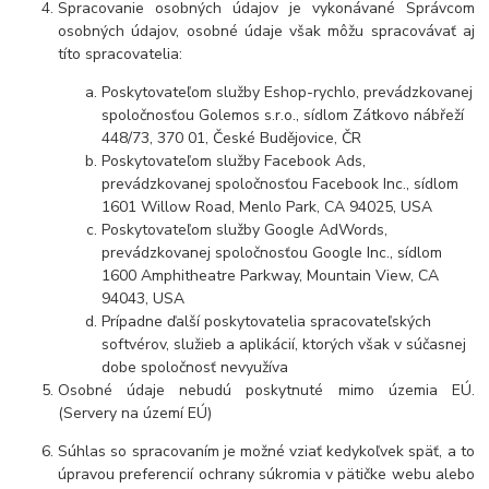
Spracovanie osobných údajov je vykonávané Správcom
osobných údajov, osobné údaje však môžu spracovávať aj
títo spracovatelia:
Poskytovateľom služby Eshop-rychlo, prevádzkovanej
spoločnosťou Golemos s.r.o., sídlom Zátkovo nábřeží
448/73, 370 01, České Budějovice, ČR
Poskytovateľom služby Facebook Ads,
prevádzkovanej spoločnosťou Facebook Inc., sídlom
1601 Willow Road, Menlo Park, CA 94025, USA
Poskytovateľom služby Google AdWords,
prevádzkovanej spoločnosťou Google Inc., sídlom
1600 Amphitheatre Parkway, Mountain View, CA
94043, USA
Prípadne ďalší poskytovatelia spracovateľských
softvérov, služieb a aplikácií, ktorých však v súčasnej
dobe spoločnosť nevyužíva
Osobné údaje
nebudú poskytnuté mimo územia EÚ.
(Servery na území EÚ)
Súhlas so spracovaním je možné vziať kedykoľvek späť, a to
úpravou preferencií ochrany súkromia v pätičke webu alebo