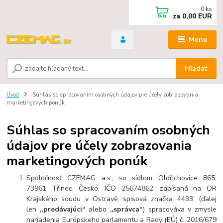
0
ks
za
0,00 EUR
Menu
Hľadať
Úvod
Súhlas so spracovaním osobných údajov pre účely zobrazovania
marketingových ponúk
Súhlas so spracovaním osobných
údajov pre účely zobrazovania
marketingových ponúk
Spoločnosť CZEMAG a.s., so sídlom Oldřichovice 865,
73961 Třinec, Česko, IČO 25674862, zapísaná na OR
Krajského soudu v Ostravě, spisová značka 4433, (ďalej
len
„predávajúci“
alebo
„správca“
) spracováva v zmysle
nariadenia Európskeho parlamentu a Rady (EÚ) č. 2016/679