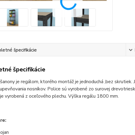
etné špecifikácie
tné špecifikácie
šanony je regálom, ktorého montáž je jednoduchá ,bez skrutiek
pevňovania nosníkov. Police sú vyrobené zo surovej drevotriesko
 je vyrobená z oceľového plechu. Výška regálu 1800 mm.
re:
tojan