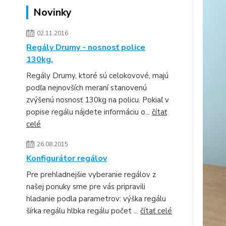
Novinky
02.11.2016
Regály Drumy - nosnosť police
130kg.
Regály Drumy, ktoré sú celokovové, majú
podľa nejnovších meraní stanovenú
zvýšenú nosnosť 130kg na policu. Pokiaľ v
popise regálu nájdete informáciu o...
čítať
celé
26.08.2015
Konfigurátor regálov
Pre prehladnejšie vyberanie regálov z
našej ponuky sme pre vás pripravili
hladanie podla parametrov: výška regálu
šírka regálu hlbka regálu počet ...
čítať celé