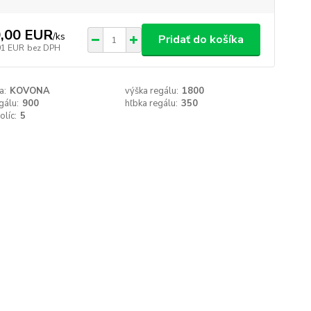
,00 EUR
/
ks
Pridať do košíka
91 EUR
bez DPH
a:
KOVONA
výška regálu:
1800
gálu:
900
hľbka regálu:
350
olíc:
5