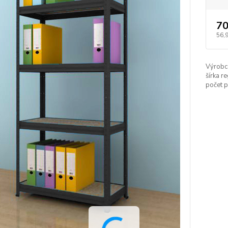
70
56,
Výrobc
šírka re
počet p