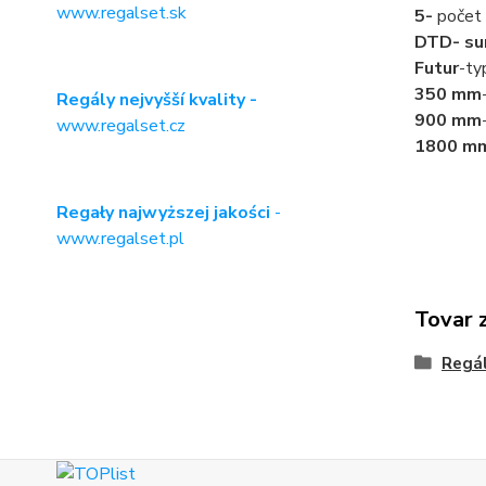
www.regalset.sk
5-
počet 
DTD- su
Futur
-ty
350 mm
Regály nejvyšší kvality -
900 mm
www.regalset.cz
1800 m
Regały najwyższej jakości
-
www.regalset.pl
Tovar 
Regá