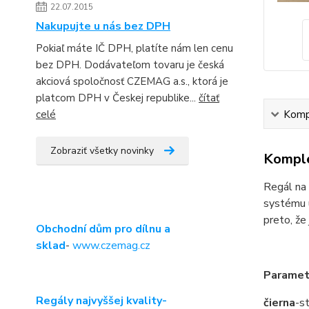
22.07.2015
Nakupujte u nás bez DPH
Pokiaľ máte IČ DPH, platíte nám len cenu
bez DPH. Dodávateľom tovaru je česká
akciová spoločnosť CZEMAG a.s., ktorá je
platcom DPH v Českej republike...
čítať
celé
Kompl
Zobraziť všetky novinky
Komple
Regál na 
systému u
preto, že
Obchodní dům pro dílnu a
sklad
-
www.czemag.cz
Paramet
Regály najvyššej kvality-
čierna
-s