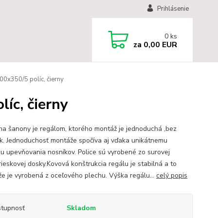
Prihlásenie
0
ks
za
0,00 EUR
0x350/5 políc, čierny
íc, čierny
na šanony je regálom, ktorého montáž je jednoduchá ,bez
ek. Jednoduchosť montáže spočíva aj vďaka unikátnemu
u upevňovania nosníkov. Police sú vyrobené zo surovej
rieskovej dosky.Kovová konštrukcia regálu je stabilná a to
 že je vyrobená z oceľového plechu. Výška regálu...
celý popis
tupnosť
Skladom