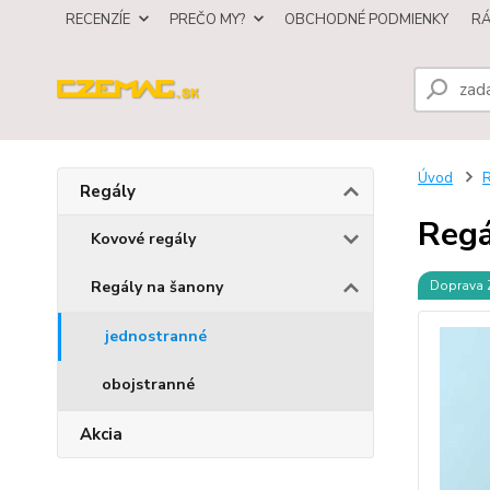
RECENZÍE
PREČO MY?
OBCHODNÉ PODMIENKY
R
Úvod
R
Regály
Regá
Kovové regály
Regály na šanony
Doprava
jednostranné
obojstranné
Akcia