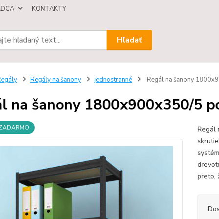
ÁDCA
KONTAKTY
Hľadať
egály
Regály na šanony
jednostranné
Regál na šanony 1800x90
l na šanony 1800x900x350/5 pol
 ZADARMO
Regál 
skruti
systém
drevot
preto,
Dos