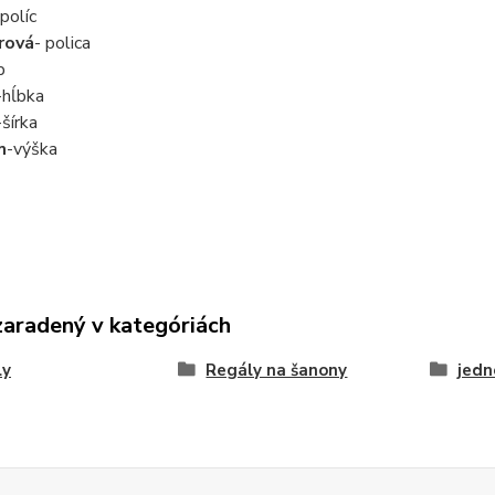
políc
rová
- polica
p
-hĺbka
-šírka
m
-výška
zaradený v kategóriách
ly
Regály na šanony
jedn