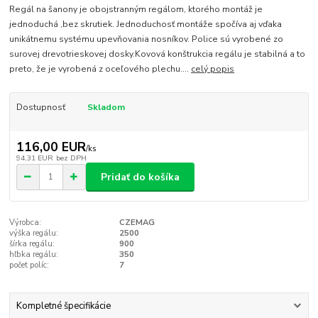
Regál na šanony je obojstranným regálom, ktorého montáž je
jednoduchá ,bez skrutiek. Jednoduchosť montáže spočíva aj vďaka
unikátnemu systému upevňovania nosníkov. Police sú vyrobené zo
surovej drevotrieskovej dosky.Kovová konštrukcia regálu je stabilná a to
preto, že je vyrobená z oceľového plechu....
celý popis
Dostupnosť
Skladom
116,00 EUR
/
ks
94,31 EUR
bez DPH
Pridať do košíka
Výrobca:
CZEMAG
výška regálu:
2500
šírka regálu:
900
hľbka regálu:
350
počet políc:
7
Kompletné špecifikácie