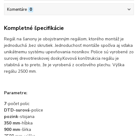
Komentáre
0
Kompletné špecifikácie
Regál na šanony je obojstranným regálom, ktorého montáž je
jednoduchá ,bez skrutiek. Jednoduchosť montáže spočíva aj vďaka
unikátnemu systému upevňovania nosníkov. Police sú vyrobené zo
surovej drevotrieskovej dosky.Kovová konštrukcia regálu je
stabilná a to preto, že je vyrobená z oceľového plechu. Výška
regálu 2500 mm.
Parametre:
7
-počet polic
DTD-surová
-police
pozink
-stojana
350 mm
-hĺbka
900 mm
-šírka
2500 mm
-výška