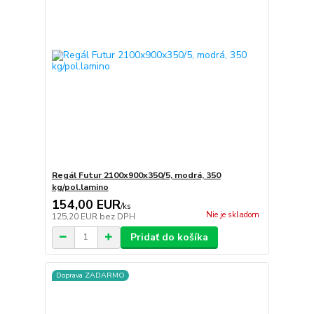
Regál Futur 2100x900x350/5, modrá, 350
kg/pol.lamino
154,00 EUR
/
ks
Nie je skladom
125,20 EUR
bez DPH
Pridať do košíka
Doprava ZADARMO