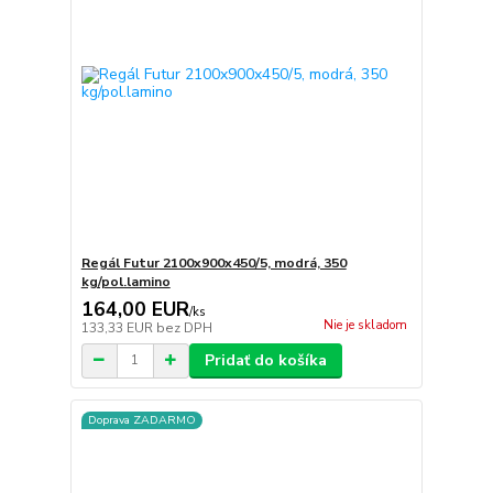
Regál Futur 2100x900x450/5, modrá, 350
kg/pol.lamino
164,00 EUR
/
ks
Nie je skladom
133,33 EUR
bez DPH
Pridať do košíka
Doprava ZADARMO