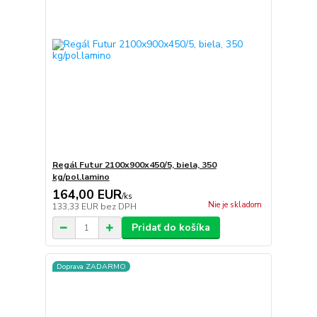
Regál Futur 2100x900x450/5, biela, 350
kg/pol.lamino
164,00 EUR
/
ks
Nie je skladom
133,33 EUR
bez DPH
Pridať do košíka
Doprava ZADARMO