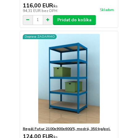
116,00 EUR
/
ks
Skladom
94,31 EUR
bez DPH
Pridať do košíka
Doprava ZADARMO
Regál Futur 2100x900x600/5, modrá, 350 kg/pol.
124,00 EUR
/
ks