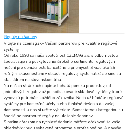
Regály na šanony
Vitajte na czemag.sk– Vašom partnerovi pre kvalitné regálové
systémy!
Od roku 1998 sa naša spoločnosť CZEMAG a.s. s odbornosťou
špecializuje na poskytovanie širokého sortimentu regálových
riešení pre domácnosti, kancelárie a priemysel. S viac ako 25-
ročnými skúsenosťami v oblasti regálovej systematizácie sme sa
stali lídrom na slovenskom trhu.
Na našich stránkach nájdete bohatú ponuku produktov, od
jednotlivých regálov až po sofistikované skladové systémy, ktoré
vyhovujú potrebám každého zákazníka. Nech už hľadáte regálové
systémy pre komerčné účely alebo funkčné riešenia do vašej
domácnosti, u nás si určite vyberiete. Samostatnou kategoríou sú
špeciálne navrhnuté regály na uloženie šanónov.
S naším dôrazom na rýchlosť dodania môžete očakávať, že vaše
objednávky budú vybavené promptne a profesionálne. A navyše