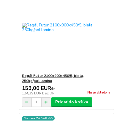
Regál Futur 2100x900x450/5, biela,
250kg/pol.lamino
153,00 EUR
/
ks
Nie je skladom
124,39 EUR
bez DPH
Pridať do košíka
Doprava ZADARMO